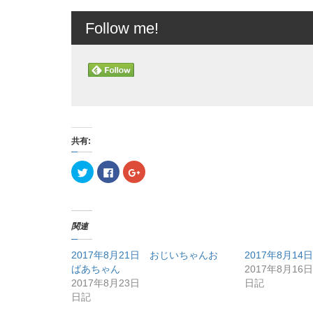
Follow me!
共有:
ク
F
ク
リ
a
リ
ッ
c
ッ
ク
e
ク
し
b
し
て
o
て
T
o
G
関連
w
k
o
i
で
o
t
共
g
t
有
l
2017年8月21日 おじいちゃんお
2017年8月14
e
す
e
ばあちゃん
2017年8月16日
r
る
+
で
に
で
2017年8月23日
日記
共
は
共
有
ク
有
日記
(
リ
(
新
ッ
新