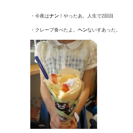
・今夜は
ナン
！やったあ。人生で2回目
・クレープ食べたよ。
ヘン
ないすあった。