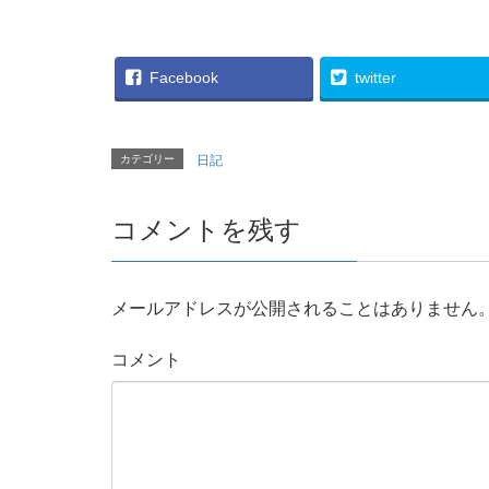
し
ク
し
い
し
い
ウ
て
ウ
ィ
く
ィ
ン
だ
ン
ド
さ
ド
Facebook
twitter
ウ
い
ウ
で
(
で
開
新
開
き
し
き
ま
い
ま
す
ウ
す
カテゴリー
日記
)
ィ
)
ン
ド
ウ
で
コメントを残す
開
き
ま
す
)
メールアドレスが公開されることはありません
コメント